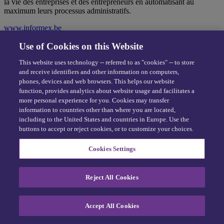
la vie des entreprises et des entrepreneurs en automatisant au
maximum leurs processus administratifs.
www.informex.be
Exercez vos droits
Use of Cookies on this Website
Centre de confidentialité
Politique de confidentialité et de traitement des données
This website uses technology -- referred to as "cookies" -- to store
and receive identifiers and other information on computers,
phones, devices and web browsers. This helps our website
Cookie Preferences
function, provides analytics about website usage and facilitates a
NOUS CONTACTER
more personal experience for you. Cookies may transfer
information to countries other than where you are located,
including to the United States and countries in Europe. Use the
Chaussée de Malines, 455 – 1950
buttons to accept or reject cookies, or to customize your choices.
Kraainem, Belgium
Formulaire de contact
Cookies Settings
02 705 35 00
INFORMEX CLAIM PLATFORM
Reject All Cookies
Accueil
Nos services
Accept All Cookies
Nous contacter
Connexion